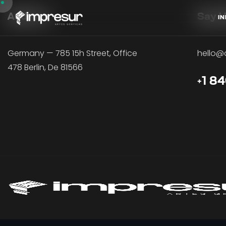
Address
Say H
I
N
I
N
Germany — 785 15h Street, Office
hello@
478 Berlin, De 81566
+1 8