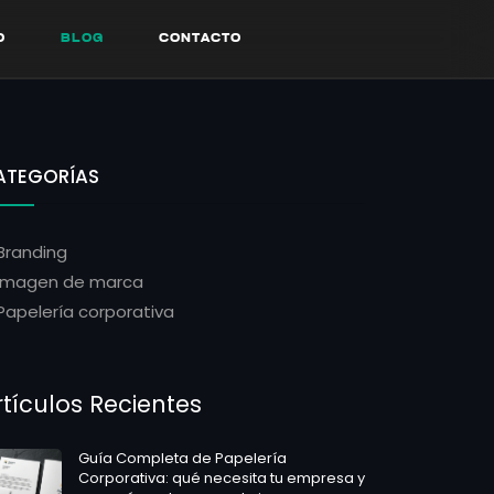
O
B
L
O
G
C
O
N
T
A
C
T
O
O
B
L
O
G
C
O
N
T
A
C
T
O
ATEGORÍAS
Branding
Imagen de marca
Papelería corporativa
rtículos Recientes
Guía Completa de Papelería
Corporativa: qué necesita tu empresa y