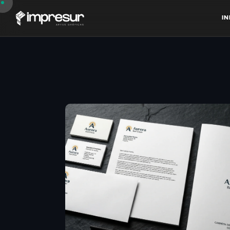
I
N
I
N