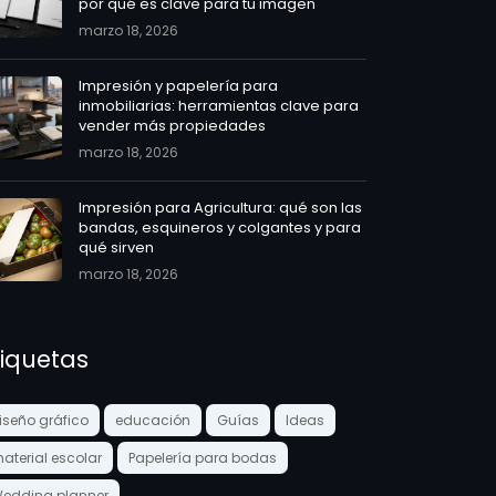
por qué es clave para tu imagen
marzo 18, 2026
Impresión y papelería para
inmobiliarias: herramientas clave para
vender más propiedades
marzo 18, 2026
Impresión para Agricultura: qué son las
bandas, esquineros y colgantes y para
qué sirven
marzo 18, 2026
tiquetas
iseño gráfico
educación
Guías
Ideas
aterial escolar
Papelería para bodas
edding planner