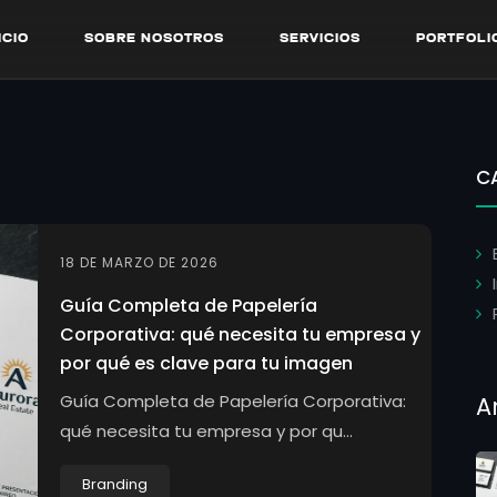
I
C
I
O
S
O
B
R
E
N
O
S
O
T
R
O
S
S
E
R
V
I
C
I
O
S
P
O
R
T
F
O
L
I
I
C
I
O
S
O
B
R
E
N
O
S
O
T
R
O
S
S
E
R
V
I
C
I
O
S
P
O
R
T
F
O
L
I
C
18 DE MARZO DE 2026
Guía Completa de Papelería
Corporativa: qué necesita tu empresa y
por qué es clave para tu imagen
Guía Completa de Papelería Corporativa:
A
qué necesita tu empresa y por qu...
Branding