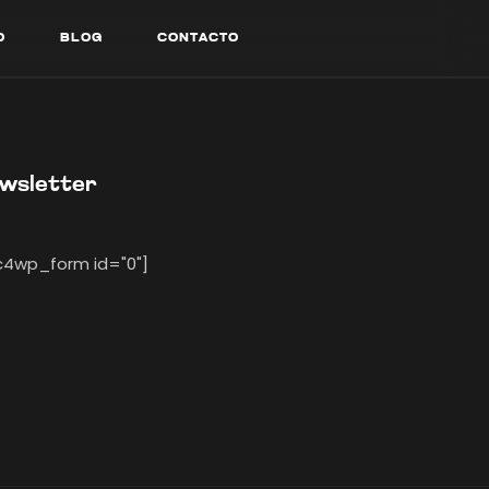
O
B
L
O
G
C
O
N
T
A
C
T
O
O
B
L
O
G
C
O
N
T
A
C
T
O
wsletter
4wp_form id="0"]