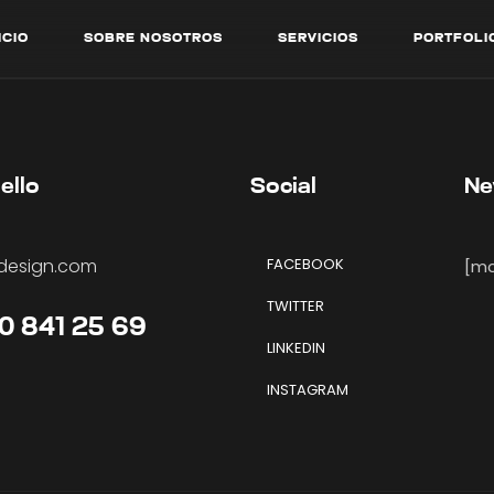
I
C
I
O
S
O
B
R
E
N
O
S
O
T
R
O
S
S
E
R
V
I
C
I
O
S
P
O
R
T
F
O
L
I
I
C
I
O
S
O
B
R
E
N
O
S
O
T
R
O
S
S
E
R
V
I
C
I
O
S
P
O
R
T
F
O
L
I
ello
Social
Ne
design.com
FACEBOOK
[mc
TWITTER
40 841 25 69
LINKEDIN
INSTAGRAM