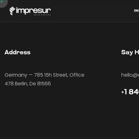
I
N
I
N
Address
Say H
Germany — 785 15h Street, Office
hello@
478 Berlin, De 81566
+1 8