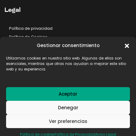
Legal
Política de privacidad
Política de Cookies
Gestionar consentimiento
Aviso legal
Utilizamos cookies en nuestro sitio web. Algunas de ellas son
esenciales, mientras que otras nos ayudan a mejorar este sitio
web y su experiencia.
Aceptar
Denegar
© 2024 Impresur Todos los derechos reservados
Ver preferencias
Web creada por
Codimatic.com
Política de cookies
Política de Privacidad
Aviso Legal