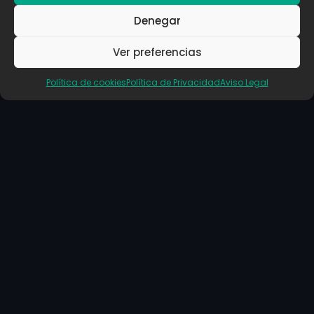
Denegar
Branding
Ver preferencias
Imagen de marca
Papelería corporativa
Política de cookies
Política de Privacidad
Aviso Legal
Artículos Recientes
Guía Completa de Papelería Corporativa: qué
necesita tu empresa y por qué es clave para tu
imagen
marzo 18, 2026
Impresión y papelería para inmobiliarias:
herramientas clave para vender más
propiedades
marzo 18, 2026