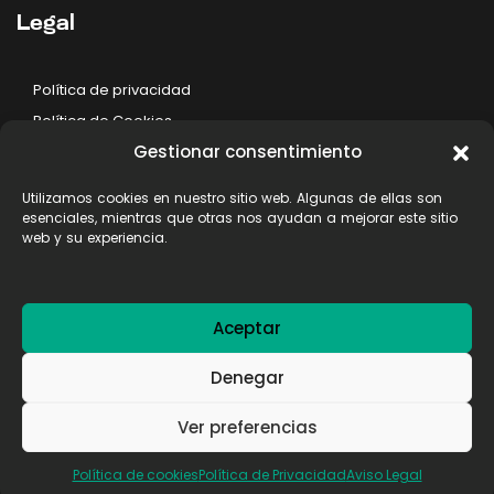
Legal
Política de privacidad
Política de Cookies
Gestionar consentimiento
Aviso legal
Utilizamos cookies en nuestro sitio web. Algunas de ellas son
esenciales, mientras que otras nos ayudan a mejorar este sitio
web y su experiencia.
Aceptar
Denegar
© 2024 Impresur Todos los derechos reservados
Ver preferencias
Web creada por
Codimatic.com
Política de cookies
Política de Privacidad
Aviso Legal